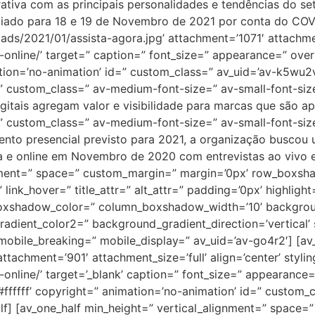
ativa com as principais personalidades e tendências do se
adiado para 18 e 19 de Novembro de 2021 por conta do COVI
ds/2021/01/assista-agora.jpg’ attachment=’1071′ attachment
o-online/’ target=” caption=” font_size=” appearance=” over
imation=’no-animation’ id=” custom_class=” av_uid=’av-k5w
=” custom_class=” av-medium-font-size=” av-small-font-siz
tais agregam valor e visibilidade para marcas que são ap
=” custom_class=” av-medium-font-size=” av-small-font-siz
to presencial previsto para 2021, a organização buscou u
a e online em Novembro de 2020 com entrevistas ao vivo e 
lignment=” space=” custom_margin=” margin=’0px’ row_box
link_hover=” title_attr=” alt_attr=” padding=’0px’ highligh
oxshadow_color=” column_boxshadow_width=’10’ backgrou
dient_color2=” background_gradient_direction=’vertical’ s
obile_breaking=” mobile_display=” av_uid=’av-go4r2′] [av
tachment=’901′ attachment_size=’full’ align=’center’ styli
-online/’ target=’_blank’ caption=” font_size=” appearance=
#ffffff’ copyright=” animation=’no-animation’ id=” custom
f] [av_one_half min_height=” vertical_alignment=” space=