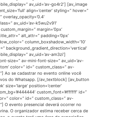
bile_display=” av_uid=’av-go4r2′] [av_image
size=’full’ align=’center’ styling=” hover=”
” overlay_opacity=’0.4′
_class=” av_uid=’av-k5wu2v91′
” custom_margin=” margin=’0px’
le_attr=” alt_attr=” padding=’0px’
hadow_color=” column_boxshadow_width=’10’
” background_gradient_direction=’vertical’
ile_display=” av_uid=’av-am3zi’]
ont-size=” av-mini-font-size=” av_uid=’av-
stom’ color=” id=” custom_class=” av-
] Ao se cadastrar no evento online você
vos do Whatsapp. [/av_textblock] [av_button
k’ size=’large’ position=’center’
stom_bg=’#444444′ custom_font=’#ffffff’ id=”
or=” color=” id=” custom_class=” av-
] O evento presencial deverá ocorrer no
arina. O organizador estima receber cerca de