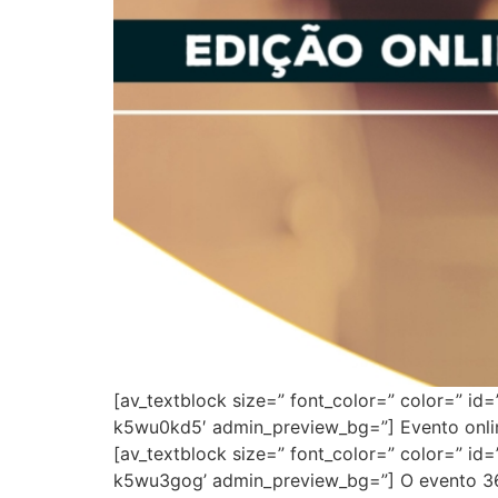
[av_textblock size=” font_color=” color=” id
k5wu0kd5′ admin_preview_bg=”] Evento online 
[av_textblock size=” font_color=” color=” id
k5wu3gog’ admin_preview_bg=”] O evento 36