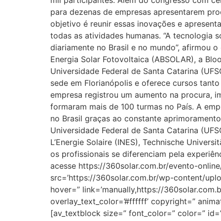
mil participantes. Além do congresso com cer
para dezenas de empresas apresentarem produ
objetivo é reunir essas inovações e apresenta
todas as atividades humanas. “A tecnologia 
diariamente no Brasil e no mundo”, afirmou o
Energia Solar Fotovoltaica (ABSOLAR), a Blo
Universidade Federal de Santa Catarina (UFSC
sede em Florianópolis e oferece cursos tant
empresa registrou um aumento na procura, im
formaram mais de 100 turmas no País. A empre
no Brasil graças ao constante aprimoramento 
Universidade Federal de Santa Catarina (UFSC
L’Energie Solaire (INES), Technische Univers
os profissionais se diferenciam pela experiê
acesse https://360solar.com.br/evento-online/
src=’https://360solar.com.br/wp-content/uplo
hover=” link=’manually,https://360solar.com.b
overlay_text_color=’#ffffff’ copyright=” an
[av_textblock size=” font_color=” color=” id