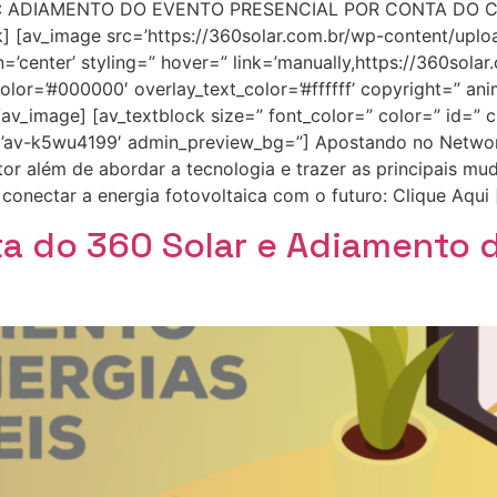
AR: ADIAMENTO DO EVENTO PRESENCIAL POR CONTA DO 
 [av_image src=’https://360solar.com.br/wp-content/uplo
=’center’ styling=” hover=” link=’manually,https://360solar.
olor=’#000000′ overlay_text_color=’#ffffff’ copyright=” an
v_image] [av_textblock size=” font_color=” color=” id=” 
id=’av-k5wu4199′ admin_preview_bg=”] Apostando no Netwo
tor além de abordar a tecnologia e trazer as principais mu
conectar a energia fotovoltaica com o futuro: Clique Aqui 
ta do 360 Solar e Adiamento 