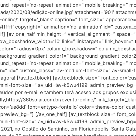
ound_repeat=’no-repeat’ animation=” mobile_breaking=” mo
ads/2020/08/edição-online.jpg’ attachment=’901′ attachment_
-online/’ target=’_blank’ caption=” font_size=” appearance=
#ffffff’ copyright=” animation=’no-animation’ id=” custom
f] [av_one_half min_height=” vertical_alignment=” space=
oxshadow_width=’10’ link=” linktarget=” link_hover=” tit
er_color=” radius=’0px’ column_boxshadow=” column_boxs
ackground_gradient_color1=” background_gradient_color2=
ound_repeat=’no-repeat’ animation=” mobile_breaking=” mob
or=” id=” custom_class=” av-medium-font-size=” av-small-f
gora! [/av_textblock] [av_textblock size=” font_color=’cu
mini-font-size=” av_uid=’av-k5wu4199′ admin_preview_bg=”
teúdos por e-mail e também terá acesso aos grupos exclusi
ly,https://360solar.com.br/evento-online/’ link_target=’_blan
’ icon=’ue8dd’ font=’entypo-fontello’ color=’theme-color’ cu
review_bg=”] [/av_one_half] [av_textblock size=” font_col
mini-font-size=” av_uid=’av-k5wu4199′ admin_preview_bg=”
 2021, no Costão do Santinho, em Florianópolis, Santa Cat