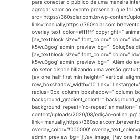
para conectar o público de uma maneira inter
agregar valor ao evento presencial que foi 
src=’https://360solar.com.br/wp-content/uploa
link=’manually,https://360solar.com.br/event
overlay_text_color=’#ffffff’ copyright=” an
[av_textblock size=” font_color=” color=” id
k5wu3gog’ admin_preview_bg=”] Soluções digi
[av_textblock size=” font_color=” color=” id
k5wu3gog’ admin_preview_bg=”] Além do even
do setor disponibilizando uma versão gratuit
[av_one_half first min_height=” vertical_a
row_boxshadow_width=’10’ link=” linktarget=” 
radius=’0px’ column_boxshadow=” column_b
background_gradient_color1=” background_gra
background_repeat=’no-repeat’ animation=” m
content/uploads/2020/08/edição-online.jpg’ at
link=’manually,https://360solar.com.br/evento
overlay_color=’#000000′ overlay_text_color=’
admin_preview_bg=”][/av_image] [/av_one_hal