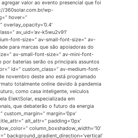
 agregar valor ao evento presencial que foi
://360solar.com.br/wp-
ng=” hover=”
” overlay_opacity=’0.4′
_class=” av_uid=’av-k5wu2v91′
ium-font-size=” av-small-font-size=” av-
idade para marcas que são apoiadoras do
ize=” av-small-font-size=” av-mini-font-
por baterias serão os principais assuntos
olor=” id=” custom_class=” av-medium-font-
0 de novembro deste ano está programado
ormato totalmente online devido à pandemia
uturo, como casa inteligente, veículos
ela ElektSolar, especializada em
onais, que debaterão o futuro da energia
e=” custom_margin=” margin=’0px’
le_attr=” alt_attr=” padding=’0px’
hadow_color=” column_boxshadow_width=’10’
” background_gradient_direction=’vertical’