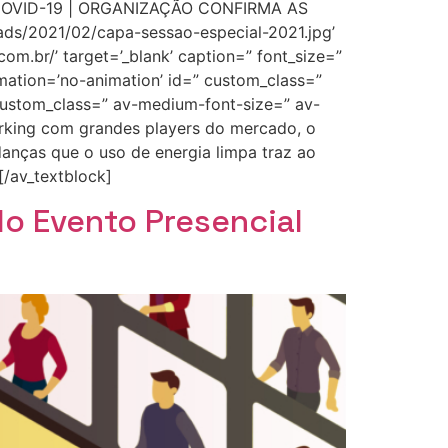
COVID-19 | ORGANIZAÇÃO CONFIRMA AS
ads/2021/02/capa-sessao-especial-2021.jpg’
com.br/’ target=’_blank’ caption=” font_size=”
imation=’no-animation’ id=” custom_class=”
custom_class=” av-medium-font-size=” av-
rking com grandes players do mercado, o
danças que o uso de energia limpa traz ao
[/av_textblock]
do Evento Presencial