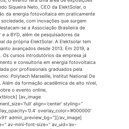
iros, o evento terá uma área de exposições
do Siqueira Neto, CEO da ElektSolar, o
ação da energia fotovoltaica em praticamente
em sociedade, com inovações que surgem
destacam-se a Associação Brasileira de
r e a BYD, além de pesquisadores da
l da própria ElektSolar. A Elektsolar tem
 quanto avançados desde 2013. Em 2019, a
. Os cursos introdutórios da empresa já
mento e consultoria em energia fotovoltaica
dada por profissionais graduados pela
o: Polytech Marseille, Institut National De
. Além da formação acadêmica de alto nível,
obre o evento online,
extblock] [av_image
t_size=’full’ align=’center’ styling=”
rlay_opacity=’0.4′ overlay_color=’#000000′
u2v91′ admin_preview_bg=”][/av_image]
e=” av-mini-font-size=” av_uid=’av-