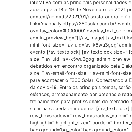
interativa com as principais personalidades e
adiado para 18 e 19 de Novembro de 2021 por
content/uploads/2021/01/assista-agora.jpg’ at
link=’manually,https://360solar.com.br/evento
overlay_color=’#000000′ overlay_text_color=’
admin_preview_bg=”][/av_image] [av_textbloc
mini-font-size=” av_uid=’av-k5wu3gog’ admin
evento [/av_textblock] [av_textblock size=” 
size=” av_uid=’av-k5wu3gog’ admin_preview_bg
debatidos em encontro organizado pela Elekt
size=” av-small-font-size=” av-mini-font-s
para acontecer o “360 Solar: Conectando a E
da covid-19. Entre os principais temas, serão
elétricos, armazenamento por baterias e redes
treinamentos para profissionais do mercado f
solar na sociedade moderna. [/av_textblock] 
row_boxshadow=” row_boxshadow_color=” row_b
highlight=” highlight_size=” border=” bord
background=’bg_color’ background_color=” b