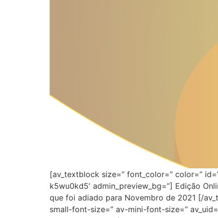
[av_textblock size=” font_color=” color=” id
k5wu0kd5′ admin_preview_bg=”] Edição Onlin
que foi adiado para Novembro de 2021 [/av_t
small-font-size=” av-mini-font-size=” av_u