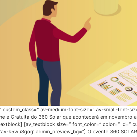
=” custom_class=” av-medium-font-size=” av-small-font-siz
e e Gratuita do 360 Solar que acontecerá em novembro ag
extblock] [av_textblock size=” font_color=” color=” id=” 
id=’av-k5wu3gog’ admin_preview_bg=”] O evento 360 SOLAR