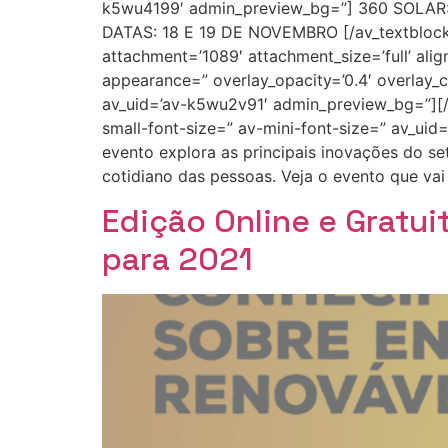
k5wu4199′ admin_preview_bg=”] 360 SOL
DATAS: 18 E 19 DE NOVEMBRO [/av_textblock]
attachment=’1089′ attachment_size=’full’ align
appearance=” overlay_opacity=’0.4′ overlay_c
av_uid=’av-k5wu2v91′ admin_preview_bg=”][/a
small-font-size=” av-mini-font-size=” av_u
evento explora as principais inovações do se
cotidiano das pessoas. Veja o evento que vai 
Edição Online e Gratui
para 2021