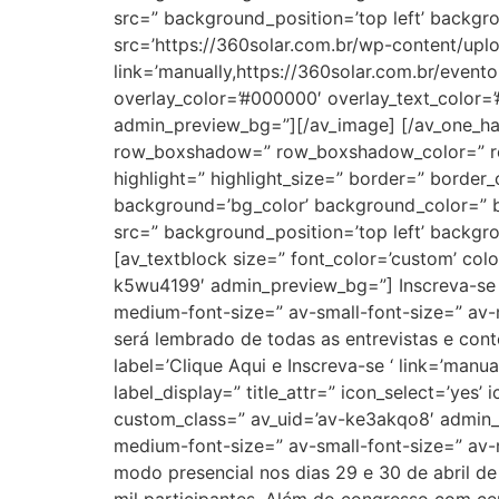
src=” background_position=’top left’ backgr
src=’https://360solar.com.br/wp-content/uplo
link=’manually,https://360solar.com.br/evento
overlay_color=’#000000′ overlay_text_color=’
admin_preview_bg=”][/av_image] [/av_one_hal
row_boxshadow=” row_boxshadow_color=” row_b
highlight=” highlight_size=” border=” bord
background=’bg_color’ background_color=” b
src=” background_position=’top left’ backgr
[av_textblock size=” font_color=’custom’ col
k5wu4199′ admin_preview_bg=”] Inscreva-se a
medium-font-size=” av-small-font-size=” av-
será lembrado de todas as entrevistas e con
label=’Clique Aqui e Inscreva-se ‘ link=’manual
label_display=” title_attr=” icon_select=’yes
custom_class=” av_uid=’av-ke3akqo8′ admin_p
medium-font-size=” av-small-font-size=” av-
modo presencial nos dias 29 e 30 de abril de