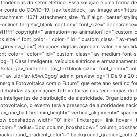
 tendências do setor elétrico. Essa solução é uma forma de
 conta do COVID-19. [/av_textblock] [av_image src=’https
tachment=’1071′ attachment_size=’full’ align=’center’ styli
-online/’ target=’_blank’ caption=” font_size=” appearance=
#ffffff’ copyright=” animation=’no-animation’ id=” custom
k size=” font_color=” color=” id=” custom_class=” av-med
_preview_bg=”] Soluções digitais agregam valor e visibil
font_color=” color=” id=” custom_class=” av-medium-font-s
=”] Casa inteligente, veículos elétricos e armazenamento 
Solar [/av_textblock] [av_textblock size=” font_color=” c
ize=” av_uid=’av-k5wu3gog’ admin_preview_bg=”] De 9 a 2
nergia Fotovoltaica com o Futuro”, que este ano será no f
 debatidas as aplicações fotovoltaicas nas tecnologias do f
 inteligentes de distribuição de eletricidade. Organizado p
otovoltaico, o evento terá a presença de autoridades naci
[av_one_half first min_height=” vertical_alignment=” spac
oxshadow_width=’10’ link=” linktarget=” link_hover=” tit
er_color=” radius=’0px’ column_boxshadow=” column_boxs
ackground_gradient_color1=” background_gradient_color2=