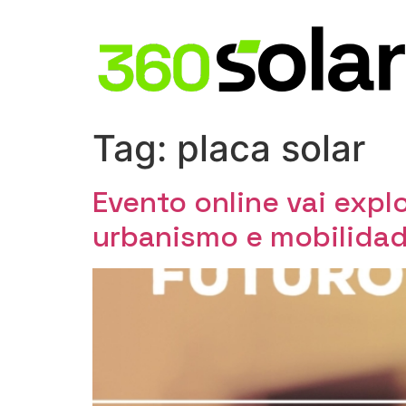
Tag:
placa solar
Evento online vai explo
urbanismo e mobilida