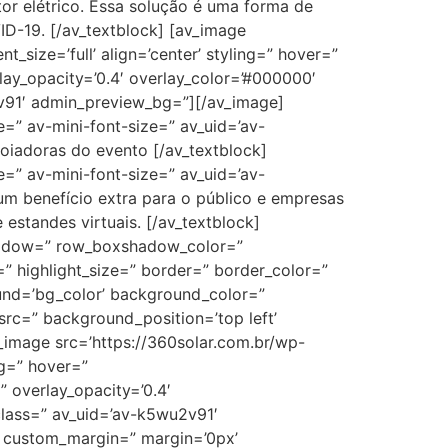
tor elétrico. Essa solução é uma forma de
D-19. [/av_textblock] [av_image
_size=’full’ align=’center’ styling=” hover=”
lay_opacity=’0.4′ overlay_color=’#000000′
u2v91′ admin_preview_bg=”][/av_image]
e=” av-mini-font-size=” av_uid=’av-
oiadoras do evento [/av_textblock]
e=” av-mini-font-size=” av_uid=’av-
m benefício extra para o público e empresas
estandes virtuais. [/av_textblock]
shadow=” row_boxshadow_color=”
t=” highlight_size=” border=” border_color=”
nd=’bg_color’ background_color=”
rc=” background_position=’top left’
_image src=’https://360solar.com.br/wp-
ng=” hover=”
” overlay_opacity=’0.4′
_class=” av_uid=’av-k5wu2v91′
” custom_margin=” margin=’0px’