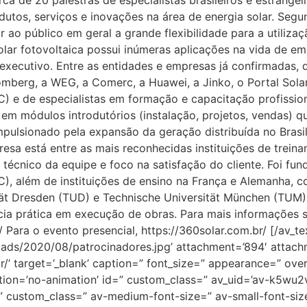
ca de 20 palestras de especialistas brasileiros e estrange
tos, serviços e inovações na área de energia solar. Segun
r ao público em geral a grande flexibilidade para a utiliz
solar fotovoltaica possui inúmeras aplicações na vida de 
 executivo. Entre as entidades e empresas já confirmadas, 
omberg, a WEG, a Comerc, a Huawei, a Jinko, o Portal Sola
) e de especialistas em formação e capacitação profissiona
o em módulos introdutórios (instalação, projetos, vendas)
pulsionado pela expansão da geração distribuída no Brasil
sa está entre as mais reconhecidas instituições de treina
técnico da equipe e foco na satisfação do cliente. Foi fun
), além de instituições de ensino na França e Alemanha, com
ität Dresden (TUD) e Technische Universität München (TUM)
ncia prática em execução de obras. Para mais informações s
 Para o evento presencial, https://360solar.com.br/ [/av_t
ads/2020/08/patrocinadores.jpg’ attachment=’894′ attachmen
r/’ target=’_blank’ caption=” font_size=” appearance=” ove
imation=’no-animation’ id=” custom_class=” av_uid=’av-k5w
=” custom_class=” av-medium-font-size=” av-small-font-siz