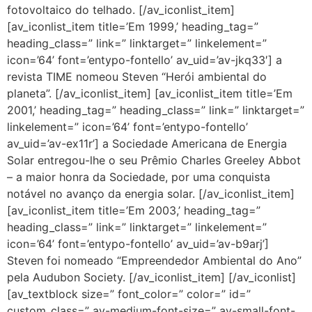
fotovoltaico do telhado. [/av_iconlist_item]
[av_iconlist_item title=’Em 1999,’ heading_tag=”
heading_class=” link=” linktarget=” linkelement=”
icon=’64’ font=’entypo-fontello’ av_uid=’av-jkq33′] a
revista TIME nomeou Steven “Herói ambiental do
planeta”. [/av_iconlist_item] [av_iconlist_item title=’Em
2001,’ heading_tag=” heading_class=” link=” linktarget=”
linkelement=” icon=’64’ font=’entypo-fontello’
av_uid=’av-ex11r’] a Sociedade Americana de Energia
Solar entregou-lhe o seu Prêmio Charles Greeley Abbot
– a maior honra da Sociedade, por uma conquista
notável no avanço da energia solar. [/av_iconlist_item]
[av_iconlist_item title=’Em 2003,’ heading_tag=”
heading_class=” link=” linktarget=” linkelement=”
icon=’64’ font=’entypo-fontello’ av_uid=’av-b9arj’]
Steven foi nomeado “Empreendedor Ambiental do Ano”
pela Audubon Society. [/av_iconlist_item] [/av_iconlist]
[av_textblock size=” font_color=” color=” id=”
custom_class=” av-medium-font-size=” av-small-font-