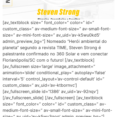
[av_textblock size=” font_color=” color=” id=”
custom_class=” av-medium-font-size=” av-small-font-
size=” av-mini-font-size=” av_uid=’av-k5wu0kd5′
admin_preview_bg=”] Nomeado “Herói ambiental do
planeta” segundo a revista TIME, Steven Strong é
palestrante confirmado no 360 Solar e vem conectar
Florianópolis/SC com o futuro! [/av_textblock]
[av_fullscreen size=’large’ image_attachment=”
animation=’slide’ conditional_play=” autoplay=’false’
interval=’5′ control_layout=’av-control-default’ id=”
custom_class=” av_uid=’av-ktbornvc’]
[av_fullscreen_slide id=’1386′ av_uid=’av-92nqv’]
[/av_fullscreen_slide] [/av_fullscreen] [av_textblock
size=” font_color=” color=” id=” custom_class=” av-
medium-font-size=” av-small-font-size=” av-mini-font-
size=” av_uid=’av-k5wu3gog’ admin_preview_bg=”]