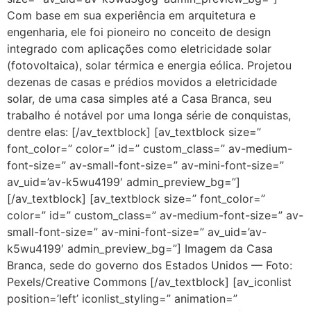
Com base em sua experiência em arquitetura e
engenharia, ele foi pioneiro no conceito de design
integrado com aplicações como eletricidade solar
(fotovoltaica), solar térmica e energia eólica. Projetou
dezenas de casas e prédios movidos a eletricidade
solar, de uma casa simples até a Casa Branca, seu
trabalho é notável por uma longa série de conquistas,
dentre elas: [/av_textblock] [av_textblock size=”
font_color=” color=” id=” custom_class=” av-medium-
font-size=” av-small-font-size=” av-mini-font-size=”
av_uid=’av-k5wu4199′ admin_preview_bg=”]
[/av_textblock] [av_textblock size=” font_color=”
color=” id=” custom_class=” av-medium-font-size=” av-
small-font-size=” av-mini-font-size=” av_uid=’av-
k5wu4199′ admin_preview_bg=”] Imagem da Casa
Branca, sede do governo dos Estados Unidos — Foto:
Pexels/Creative Commons [/av_textblock] [av_iconlist
position=’left’ iconlist_styling=” animation=”