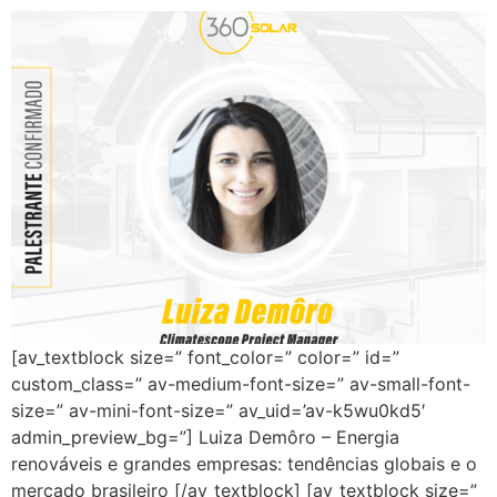
[av_textblock size=” font_color=” color=” id=”
custom_class=” av-medium-font-size=” av-small-font-
size=” av-mini-font-size=” av_uid=’av-k5wu0kd5′
admin_preview_bg=”] Luiza Demôro – Energia
renováveis e grandes empresas: tendências globais e o
mercado brasileiro [/av_textblock] [av_textblock size=”