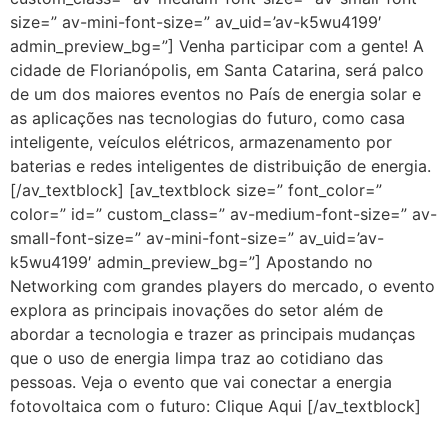
size=” av-mini-font-size=” av_uid=’av-k5wu4199′
admin_preview_bg=”] Venha participar com a gente! A
cidade de Florianópolis, em Santa Catarina, será palco
de um dos maiores eventos no País de energia solar e
as aplicações nas tecnologias do futuro, como casa
inteligente, veículos elétricos, armazenamento por
baterias e redes inteligentes de distribuição de energia.
[/av_textblock] [av_textblock size=” font_color=”
color=” id=” custom_class=” av-medium-font-size=” av-
small-font-size=” av-mini-font-size=” av_uid=’av-
k5wu4199′ admin_preview_bg=”] Apostando no
Networking com grandes players do mercado, o evento
explora as principais inovações do setor além de
abordar a tecnologia e trazer as principais mudanças
que o uso de energia limpa traz ao cotidiano das
pessoas. Veja o evento que vai conectar a energia
fotovoltaica com o futuro: Clique Aqui [/av_textblock]