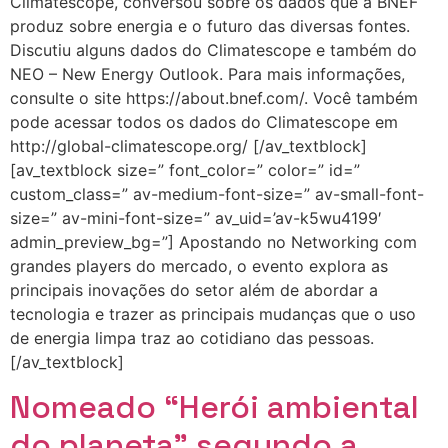
Climatescope, conversou sobre os dados que a BNEF
produz sobre energia e o futuro das diversas fontes.
Discutiu alguns dados do Climatescope e também do
NEO – New Energy Outlook. Para mais informações,
consulte o site https://about.bnef.com/. Você também
pode acessar todos os dados do Climatescope em
http://global-climatescope.org/ [/av_textblock]
[av_textblock size=” font_color=” color=” id=”
custom_class=” av-medium-font-size=” av-small-font-
size=” av-mini-font-size=” av_uid=’av-k5wu4199′
admin_preview_bg=”] Apostando no Networking com
grandes players do mercado, o evento explora as
principais inovações do setor além de abordar a
tecnologia e trazer as principais mudanças que o uso
de energia limpa traz ao cotidiano das pessoas.
[/av_textblock]
Nomeado “Herói ambiental
do planeta” segundo a