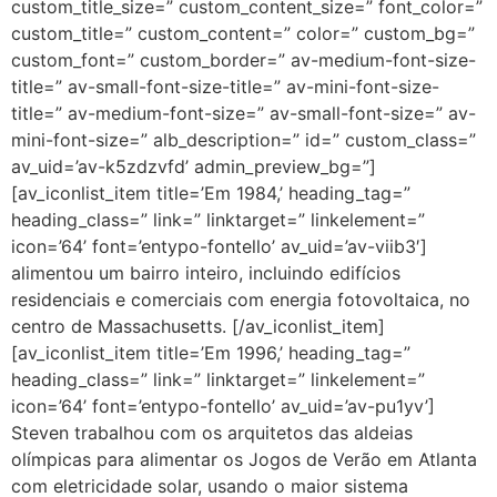
custom_title_size=” custom_content_size=” font_color=”
custom_title=” custom_content=” color=” custom_bg=”
custom_font=” custom_border=” av-medium-font-size-
title=” av-small-font-size-title=” av-mini-font-size-
title=” av-medium-font-size=” av-small-font-size=” av-
mini-font-size=” alb_description=” id=” custom_class=”
av_uid=’av-k5zdzvfd’ admin_preview_bg=”]
[av_iconlist_item title=’Em 1984,’ heading_tag=”
heading_class=” link=” linktarget=” linkelement=”
icon=’64’ font=’entypo-fontello’ av_uid=’av-viib3′]
alimentou um bairro inteiro, incluindo edifícios
residenciais e comerciais com energia fotovoltaica, no
centro de Massachusetts. [/av_iconlist_item]
[av_iconlist_item title=’Em 1996,’ heading_tag=”
heading_class=” link=” linktarget=” linkelement=”
icon=’64’ font=’entypo-fontello’ av_uid=’av-pu1yv’]
Steven trabalhou com os arquitetos das aldeias
olímpicas para alimentar os Jogos de Verão em Atlanta
com eletricidade solar, usando o maior sistema