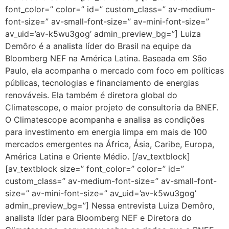
font_color=” color=” id=” custom_class=” av-medium-
font-size=” av-small-font-size=” av-mini-font-size=”
av_uid=’av-k5wu3gog’ admin_preview_bg=”] Luiza
Demôro é a analista líder do Brasil na equipe da
Bloomberg NEF na América Latina. Baseada em São
Paulo, ela acompanha o mercado com foco em políticas
públicas, tecnologias e financiamento de energias
renováveis. Ela também é diretora global do
Climatescope, o maior projeto de consultoria da BNEF.
O Climatescope acompanha e analisa as condições
para investimento em energia limpa em mais de 100
mercados emergentes na África, Ásia, Caribe, Europa,
América Latina e Oriente Médio. [/av_textblock]
[av_textblock size=” font_color=” color=” id=”
custom_class=” av-medium-font-size=” av-small-font-
size=” av-mini-font-size=” av_uid=’av-k5wu3gog’
admin_preview_bg=”] Nessa entrevista Luiza Demôro,
analista líder para Bloomberg NEF e Diretora do